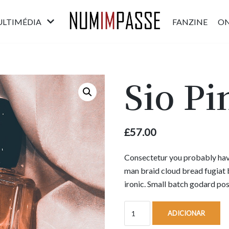
LTIMÉDIA
FANZINE
O
Sio Pi
£
57.00
Consectetur you probably haven
man braid cloud bread fugiat 
ironic. Small batch godard po
ADICIONAR