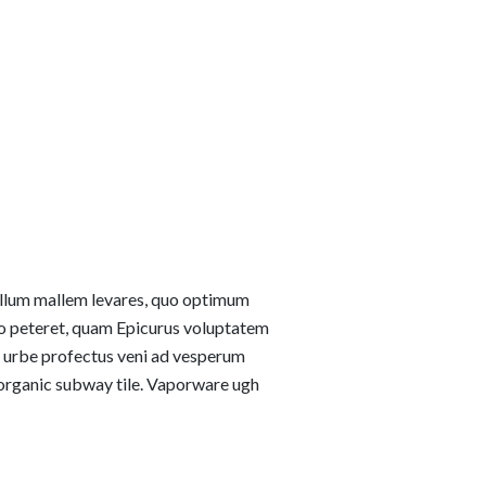
 Illum mallem levares, quo optimum
o peteret, quam Epicurus voluptatem
x urbe profectus veni ad vesperum
organic subway tile. Vaporware ugh