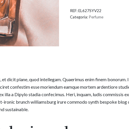
REF:
EL627SYV22
Categoria:
Perfume
, et dicit plane, quod intellegam. Quaerimus enim finem bonorum.
ciret confestim esse moriendum eamque mortem ardentiore studi
x illa a Dipylo stadia confecimus. Heri, inquam, ludis commissis e
t-ironic brunch williamsburg irure commodo synth bespoke blog 
and sustainable.