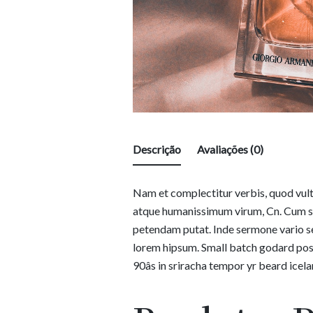
Descrição
Avaliações (0)
Nam et complectitur verbis, quod vult
atque humanissimum virum, Cn. Cum s
petendam putat. Inde sermone vario se
lorem hipsum. Small batch godard pos
90âs in sriracha tempor yr beard icel