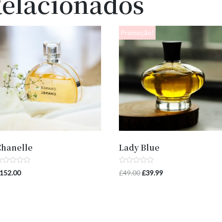
Relacionados
Promoção!
Chanelle
Lady Blue
valiação
Avaliação
152.00
£
49.00
£
39.99
0
e
de
5