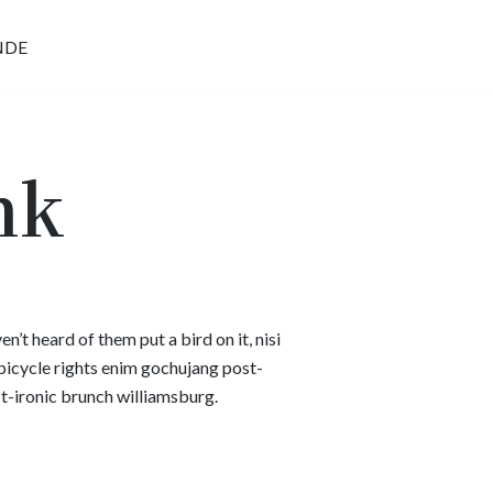
NDE
nk
’t heard of them put a bird on it, nisi
bicycle rights enim gochujang post-
st-ironic brunch williamsburg.