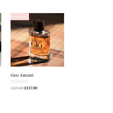
Promoção!
Geo Amani
Avaliação
£
129.00
£
117.00
0
de
5