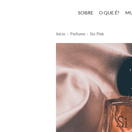
SOBRE
O QUE É?
MU
Skip
to
content
Início
»
Perfume
»
Sio Pink