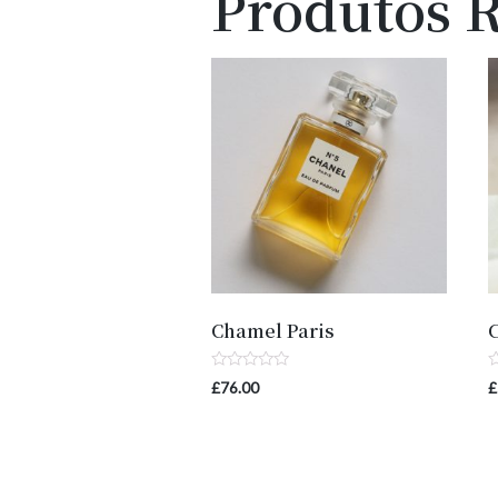
Produtos 
Chamel Paris
Avaliação
A
£
76.00
£
0
0
de
d
5
5