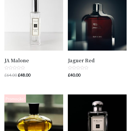
JA Malone
Jaguer Red
Avaliação
Avaliação
£
64.00
£
48.00
£
40.00
0
0
de
de
5
5
Promoção!