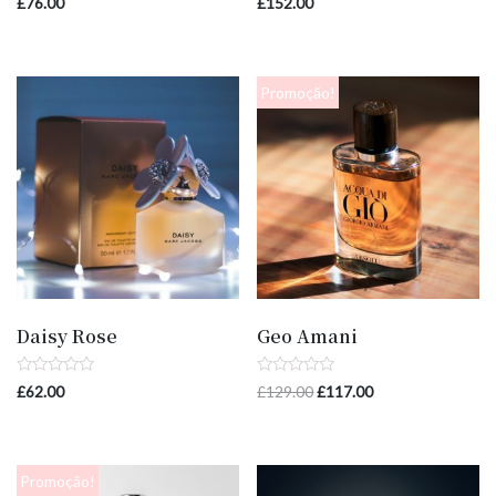
£
76.00
£
152.00
0
0
de
de
5
5
Promoção!
Daisy Rose
Geo Amani
Avaliação
Avaliação
£
62.00
£
129.00
£
117.00
0
0
de
de
5
5
Promoção!