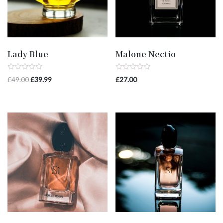
Lady Blue
Malone Nectio
Avaliação
Avaliação
£
49.00
£
39.99
£
27.00
0
0
de
de
5
5